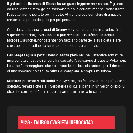
Il ghiaccio della testa di
Eiscue
ha un gusto leggermente salato. È giunto
da una lontana terra gelida trasportato dalle correnti marine. Nonostante
l’aspetto, non è portato per il nuoto. Attira la preda con sfere di ghiaccio
create sulla punta del pelo per poi pescarla.
Quando cala la sera, gruppi di
Dreepy
sorvolano ad altissima velocità la
superficie marina, divertendosi a punzecchiare i Pokémon in acqua.
Morde i Clauncher, nonostante non facciano parte della sua dieta. Pare
che questa abitudine sia un retaggio di quando era in vita.
Ceruledge
taglia a pezzi i nemici senza pietà alcuna. Un’antica armatura
impregnata di astio e rancore ha causato l’evoluzione di questo Pokémon.
Le lame fiammeggianti che ricoprono le sue braccia ardono per il rimorso
di uno spadaccino caduto prima di compiere la propria missione.
Miraidon
presenta similitudini con Cyclizar, ma è notevolmente più forte e
spietato. Sembra che sia il Serpeferrea di cui si parla in un vecchio libro. Si
dice che con i suoi fulmini abbia tramutato la terra in cenere.
#128 - Tauros (Varietà Infuocata)