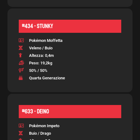
#434 - Stunky
Pokémon Moffetta
Veleno / Buio
Altezza: 0,4m
Peso: 19,2kg
50% / 50%
Quarta Generazione
#633 - Deino
Pokémon Impeto
Buio / Drago