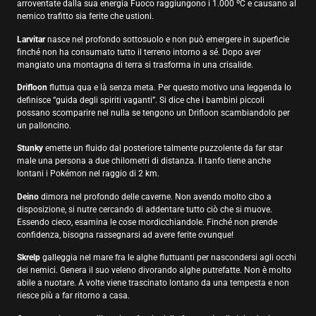
arroventate dalla sua energia Fuoco raggiungono i 1.000 ºC e causano al
nemico trafitto sia ferite che ustioni.
Larvitar
nasce nel profondo sottosuolo e non può emergere in superficie
finché non ha consumato tutto il terreno intorno a sé. Dopo aver
mangiato una montagna di terra si trasforma in una crisalide.
Drifloon
fluttua qua e là senza meta. Per questo motivo una leggenda lo
definisce “guida degli spiriti vaganti”. Si dice che i bambini piccoli
possano scomparire nel nulla se tengono un Drifloon scambiandolo per
un palloncino.
Stunky
emette un fluido dal posteriore talmente puzzolente da far star
male una persona a due chilometri di distanza. Il tanfo tiene anche
lontani i Pokémon nel raggio di 2 km.
Deino
dimora nel profondo delle caverne. Non avendo molto cibo a
disposizione, si nutre cercando di addentare tutto ciò che si muove.
Essendo cieco, esamina le cose mordicchiandole. Finché non prende
confidenza, bisogna rassegnarsi ad avere ferite ovunque!
Skrelp
galleggia nel mare fra le alghe fluttuanti per nascondersi agli occhi
dei nemici. Genera il suo veleno divorando alghe putrefatte. Non è molto
abile a nuotare. A volte viene trascinato lontano da una tempesta e non
riesce più a far ritorno a casa.