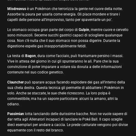
Misdreavus
è un Pokémon che terrorizza la gente nel cuore della notte.
Assorbe la paura per usarla come energia. Gli piace mordere e tirare i
capelli delle persone all’improvviso, tanto per spaventarle un po’.
Lo stomaco occupa gran parte del corpo di
Gulpin
, mentre cuore e cervello
sono minuscoli. Secerne succhi gastrici capaci di sciogliere qualunque
cosa. Non c’è nulla che il suo stomaco non possa digerire. Durante la
digestione espelle gas insopportabilmente fetidi.
La testa di
Bagon
, dura come l’acciaio, può frantumare persino i massi.
Vive in attesa del giorno in cui gli spunteranno le ali. Pare che la sua
convinzione di poter imparare a volare sia dovuta a delle informazioni
contenute nel suo codice genetico.
Clauncher
può sparare acqua facendo esplodere dei gas all’interno della
sua chela destra. Questa tecnica gli permette di abbattere i Pokémon in
volo. Anche se staccate, le sue chele ricrescono. La loro polpa è
commestibile, ma ha un sapore particolare: alcuni la amano, altri la
odiano.
Passimian
lotta lanciando delle durissime bacche. Non ne vuole sapere di
dar retta agli Allenatori incapaci di lanciare le Poké Ball. Il capo sceglie
dieci esemplari per andare a caccia. Le prede catturate vengono poi divise
equamente con il resto del branco.