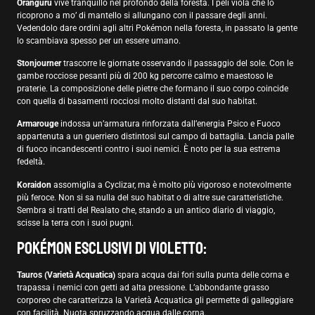
Oranguru
vive tranquillo nel profondo della foresta. I peli viola che lo
ricoprono a mo’ di mantello si allungano con il passare degli anni.
Vedendolo dare ordini agli altri Pokémon nella foresta, in passato la gente
lo scambiava spesso per un essere umano.
Stonjourner
trascorre le giornate osservando il passaggio del sole. Con le
gambe rocciose pesanti più di 200 kg percorre calmo e maestoso le
praterie. La composizione delle pietre che formano il suo corpo coincide
con quella di basamenti rocciosi molto distanti dal suo habitat.
Armarouge
indossa un’armatura rinforzata dall’energia Psico e Fuoco
appartenuta a un guerriero distintosi sul campo di battaglia. Lancia palle
di fuoco incandescenti contro i suoi nemici. È noto per la sua estrema
fedeltà.
Koraidon
assomiglia a Cyclizar, ma è molto più vigoroso e notevolmente
più feroce. Non si sa nulla del suo habitat o di altre sue caratteristiche.
Sembra si tratti del Realato che, stando a un antico diario di viaggio,
scisse la terra con i suoi pugni.
Pokémon esclusivi di Violetto:
Tauros (Varietà Acquatica)
spara acqua dai fori sulla punta delle corna e
trapassa i nemici con getti ad alta pressione. L’abbondante grasso
corporeo che caratterizza la Varietà Acquatica gli permette di galleggiare
con facilità. Nuota spruzzando acqua dalle corna.