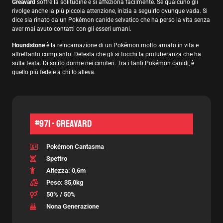
Greavard
soffre la solitudine e si affeziona facilmente. Se qualcuno gli
rivolge anche la più piccola attenzione, inizia a seguirlo ovunque vada. Si
dice sia rinato da un Pokémon canide selvatico che ha perso la vita senza
aver mai avuto contatti con gli esseri umani.
Houndstone
è la reincarnazione di un Pokémon molto amato in vita e
altrettanto compianto. Detesta che gli si tocchi la protuberanza che ha
sulla testa. Di solito dorme nei cimiteri. Tra i tanti Pokémon canidi, è
quello più fedele a chi lo alleva.
#971 - Greavard
Pokémon Cantasma
Spettro
Altezza: 0,6m
Peso: 35,0kg
50% / 50%
Nona Generazione