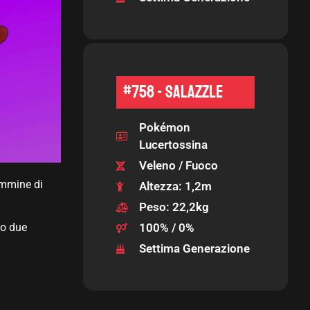
#758 - Salazzle
Pokémon
Lucertossina
Veleno / Fuoco
femmine di
Altezza: 1,2m
Peso: 22,2kg
do due
100% / 0%
Settima Generazione