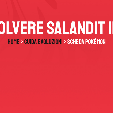
olvere Salandit i
HOME
>
Guida Evoluzioni
> Scheda Pokémon