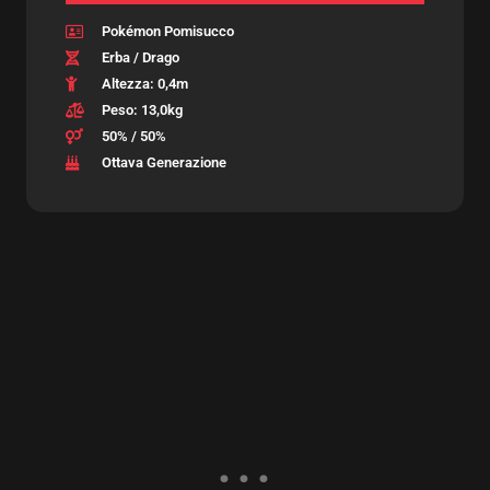
Pokémon Pomisucco
Erba / Drago
Altezza: 0,4m
Peso: 13,0kg
50% / 50%
Ottava Generazione