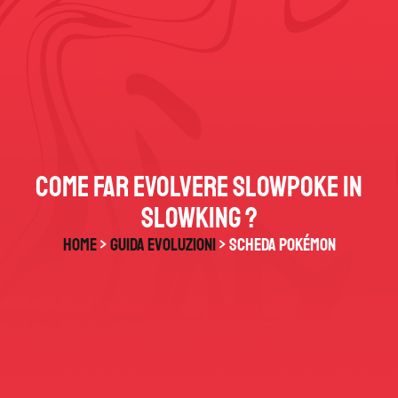
Come far evolvere Slowpoke in
Slowking ?
HOME
>
Guida Evoluzioni
> Scheda Pokémon