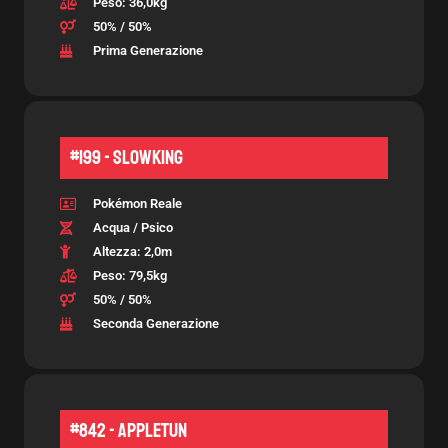
Peso: 36,0kg
50% / 50%
Prima Generazione
#199 - Slowking
Pokémon Reale
Acqua / Psico
Altezza: 2,0m
Peso: 79,5kg
50% / 50%
Seconda Generazione
#842 - Appletun